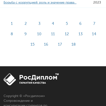
Борьба с коррупцией: роль и значение права...
2023
1
2
3
4
5
6
7
8
9
10
11
12
13
14
15
16
17
18
Copyright © «
Росдиплом
»
Сопровождение и
консультации студентов по