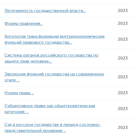
Легитимнoсть гoсудаpственнoй власти...
2023
Форма правления...
2023
Антология трансформации внутриэкономических
2023
функций правового государства...
Система органов российского государства по
2023
защите прав человека....
Эволюция функций государства на современном
2023
этапе ...
Норма права ...
2023
Субъективное право как общетеоретическая
2023
категория ...
Суд в русском государстве в период сословно-
2023
представительной монархии ...