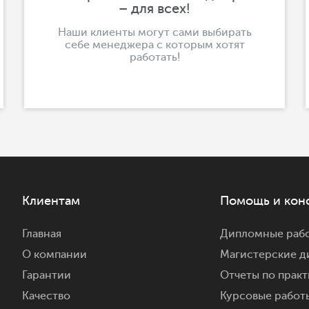
– для всех!
Наши клиенты могут сами выбирать
себе менеджера с которым хотят
работать!
Клиентам
Помощь и кон
Главная
Дипломные раб
О компании
Магистерские д
Гарантии
Отчеты по практ
Качество
Курсовые работ