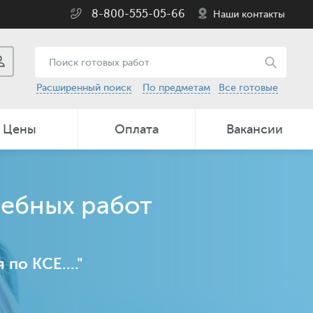
8-800-555-05-66
Наши контакты
Расширенный поиск
По предметам
Все готовые
Цены
Оплата
Вакансии
чебных работ
по КСЕ...."