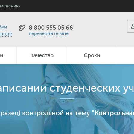
именению
баи
8 800 555 05 66
перезвоните мне
ороде
ии
Качество
Сроки
писании студенческих у
разец) контрольной на тему
"Контрольная 