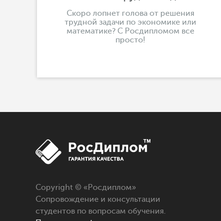
Скоро лопнет голова от решения
трудной задачи по экономике или
математике? С Росдипломом все
просто!
Copyright © «
Росдиплом
»
Сопровождение и консультации
студентов по вопросам обучения.