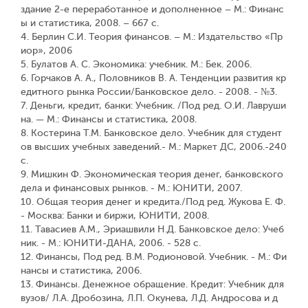
здание 2-е переработанное и дополненное – М.: Финанс
ы и статистика, 2008. – 667 с.
4. Берлин С.И. Теория финансов. – М.: Издательство «Пр
иор», 2006
5. Булатов А. С. Экономика: учебник. М.: Бек. 2006.
6. Горчаков А. А., Половников В. А. Тенденции развития кр
едитного рынка России/Банковское дело. - 2008. - №3.
7. Деньги, кредит, банки: Учебник. /Под ред. О.И. Лавруши
на. — М.: Финансы и статистика, 2008.
8. Костерина Т.М. Банковское дело. Учебник для студент
ов высших учебных заведений.- М.: Маркет ДС, 2006.-240
с.
9. Мишкин Ф. Экономическая теория денег, банковского
дела и финансовых рынков. - М.: ЮНИТИ, 2007.
10. Общая теория денег и кредита./Под ред. Жукова Е. Ф.
- Москва: Банки и биржи, ЮНИТИ, 2008.
11. Тавасиев А.М., Эриашвили Н.Д. Банковское дело: Учеб
ник. - М.: ЮНИТИ-ДАНА, 2006. - 528 с.
12. Финансы, Под ред. В.М. Родионовой. Учебник. - М.: Фи
нансы и статистика, 2006.
13. Финансы. Денежное обращение. Кредит: Учебник для
вузов/ Л.А. Дробозина, Л.П. Окунева, Л.Д. Андросова и д