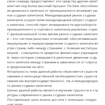
свою очередь предоставляют эти средства другим капит
алистам под более высокий процент. На базе обособлен
ия денежного капитала от промышленного возникает ры
нок ссудных капиталов. Международный рынок ссудных
капиталов осуществляя международный оборот ссудног
о капитала, способствует непрерывности кругооборота
промышленного и торгового капиталов различных стран.
С функциональной точки зрения рынок ссудных капитало
в – это система рыночных отношений, обеспечивающих
аккумуляцию и перераспределение ссудного капитала вн
утри страны либо между странами; с позиции институци
альной - совокупность кредитно-финансовых учреждени
й, через которые совершается рыночное движение ссуд
ного капитала между странами в зависимости от спроса
и предложения на него.
Актуальность темы данной работы объясняется существ
ованием и непосредственной необходимостью существ
ования как внутригосударственного, так и международно
го рынка ссудных капиталов.
Целью данной работы является изучение сущности и стр
уктуры современного рынка ссудных капиталов.
Поставленную цель можно достичь с помощью следую
щих задач: