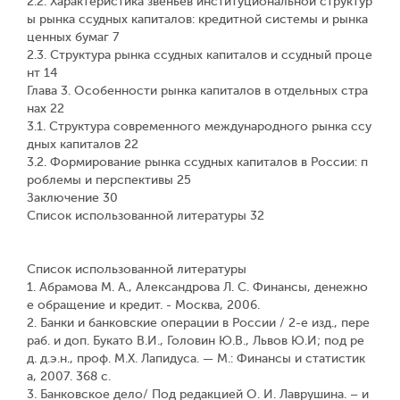
2.2. Характеристика звеньев институциональной структур
ы рынка ссудных капиталов: кредитной системы и рынка
ценных бумаг 7
2.3. Структура рынка ссудных капиталов и ссудный проце
нт 14
Глава 3. Особенности рынка капиталов в отдельных стра
нах 22
3.1. Структура современного международного рынка ссу
дных капиталов 22
3.2. Формирование рынка ссудных капиталов в России: п
роблемы и перспективы 25
Заключение 30
Список использованной литературы 32
Список использованной литературы
1. Абрамова М. А., Александрова Л. С. Финансы, денежно
е обращение и кредит. - Москва, 2006.
2. Банки и банковские операции в России / 2-е изд., пере
раб. и доп. Букато В.И., Головин Ю.В., Львов Ю.И; под ре
д. д.э.н., проф. М.Х. Лапидуса. — М.: Финансы и статистик
а, 2007. 368 с.
3. Банковское дело/ Под редакцией О. И. Лаврушина. – и