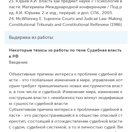
23. Юрьев А.И. Власть как предмет науки // Психология в
ласти: Материалы Международной конференции / Под р
ед. А.И. Юрьева. 2-е изд., перераб. и доп. СПб., 2005.
24. McWhinney E. Supreme Courts and Judicial Law-Making:
Constitutional Tribunals and Constitutional ReReview (1986).
Выдержка из работы:
Некоторые тезисы из работы по теме Судебная власть
в РФ
Введение
Объективные причины интереса к проблеме судебной вл
асти - это глобальные изменения в мире, управление кот
орым требует принципиально новых инструментов власт
и, в том числе и судебной. Изменение мира, изменение к
онструкции власти с неизбежностью влекут модификаци
ю сущности судебной власти.
Субъективная причина интереса к проблемам судебной в
ласти - это распространившийся в обществе опасный ст
ереотип, состоящий в отождествлении судебной власти
с судом, судебной системой, а то и личностью судей. Вм