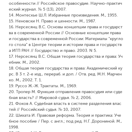
особенности // Российское правосудие. Научно-практич
еский журнал. № 5 (13), 2007.
14. Монтескье Ш.Л. Избранные произведения. М., 1955.
15. Неновски Н. Право и ценности. М., 1987.
16. Нерсесянц В.С. Основы концепции права и государст
ва в современной России // Основные концепции права
и государства в современной России: Материалы "кругло
го стола" в Центре теории и истории права и государств
а ИГП РАН // Государство и право. 2003. N 5.
17. Нерсесянц В.С. Общая теория государства и права: Уч
ебник. М., 2002.
18. Общая теория государства и права: Академический ку
рс. В 3 т. 2-е изд., перераб. и доп. / Отв. ред. М.Н. Марчен
ко. М., 2002. Т. 1.
19. Руссо Ж.-Ж. Трактаты. М., 1969.
20. Тропер М. Функция отправления правосудия или суде
бная власть? // Мировой судья. № 2, 2006.
21. Фоков А. Судебная власть в системе разделения влас
тей // Российский судья. № 10, 2007.
22. Шихата И. Правовая реформа. Теория и практика: Уче
бное пособие / Пер. с англ.; под ред. Н.Г. Дорониной. М.,
1998.