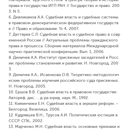
права и государства ИГП РАН // Государство и право. 200
3. N 5.
6. Девликамов А.А. Судебная власть и судебные системы
в правовом демократическом федеративном государств
е // Право и образование. № 4, 2007.
7. Дегтярев С.Л. Судебная власть и судебное право в совр
еменной России // Актуальные проблемы гражданского
права и процесса. Сборник материалов Международной
научно-практической конференции. Вып. 1, 2006.
8. Демичев А.А. Институт присяжных заседателей в Росс
ии: проблемы становления и развития. Н. Новгород, 200
3.
9. Демичев А.А., Исаенкова О.В. Теоретико-методологич
еские проблемы изучения российского суда присяжных.
Н. Новгород, 2005.
10. Ершов В.В. Судебная власть в правовом государстве:
Автореф. дис. ... д-ра юрид. наук. М., 1992.
11. Киминчижи Е.Н. Судебная власть в зеркале реформ. –
Белгород: Везелица, 2006.
12. Кудрявцев В.Н., Трусов А.И. Политическая юстиция в
СССР. СПб., 2002.
13. Марченко М.Н. Судебная власть: основные признаки и