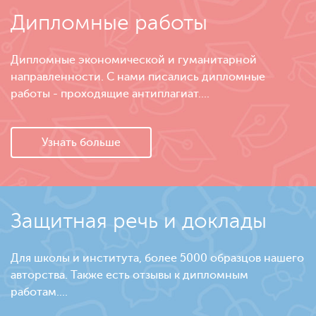
Дипломные работы
Дипломные экономической и гуманитарной
направленности. С нами писались дипломные
работы - проходящие антиплагиат....
Узнать больше
Защитная речь и доклады
Для школы и института, более 5000 образцов нашего
авторства. Также есть отзывы к дипломным
работам....