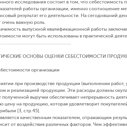
анного исследования состоит в том, что себестоимость 
казателей работы организации, именно соотношение меж
нсовый результат его деятельности. На сегодняшний де
т очень важную роль.
начимость выпускной квалификационной работы заключает
оимости могут быть использованы в практической деят
...........................................
РЕТИЧЕСКИЕ ОСНОВЫ ОЦЕНКИ СЕБЕСТОИМОСТИ ПРОДУ
себестоимости организации
иятии при производстве продукции (выполнении работ, у
вом и реализацией продукции. Эти расходы должны окуп
ет полученной выручки обеспечивает непрерывность дея
ю цену на продукцию, которая удовлетворит покупателей
рибыли [3, стр.45].
является качественным показателем, отражающим резуль
ависит от воздействия различных факторов. Чем эффекти