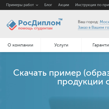
Примеры работ
Блог
Акции
Инструкция по пр
Ваш город:
Моск
Заказ в Вашем г
О компании
Услуги
Гарант
Скачать пример (обра
продукции с