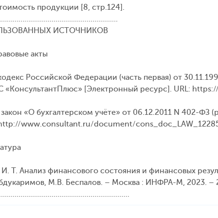
оимость продукции [8, стр.124].
.........................................
ЛЬЗОВАННЫХ ИСТОЧНИКОВ
авовые акты
кодекс Российской Федерации (часть первая) от 30.11.199
С «КонсультантПлюс» [Электронный ресурс]. URL: https
закон «О бухгалтерском учёте» от 06.12.2011 N 402-ФЗ (
: http://www.consultant.ru/document/cons_doc_LAW_1228
атура
 И. Т. Анализ финансового состояния и финансовых резул
Абдукаримов, М.В. Беспалов. – Москва : ИНФРА-М, 2023. – 
...................................................................