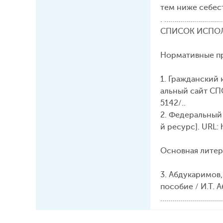
тем ниже себест
. ………………………………………....
СПИСОК ИСПО
Нормативные пр
1. Гражданский 
альный сайт СП
5142/..
2. Федеральный 
й ресурс]. URL
Основная литер
3. Абдукаримов,
пособие / И.Т. 
...............................