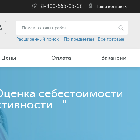
8-800-555-05-66
Наши контакты
Расширенный поиск
По предметам
Все готовые
Цены
Оплата
Вакансии
"Оценка себестоимости
ивности...."