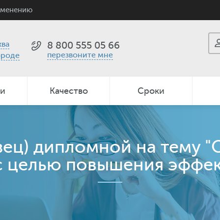
именению
ва
8 800 555 05 66
перезвоните мне
ороде
ии
Качество
Сроки
зец) дипломной на тему 
 целью повышения эффект