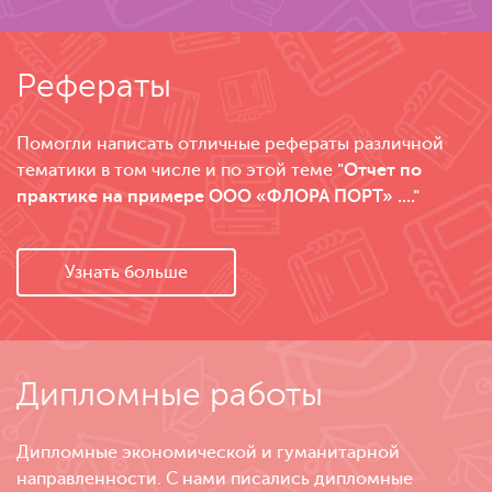
Рефераты
Помогли написать отличные рефераты различной
тематики в том числе и по этой теме
"Отчет по
практике на примере ООО «ФЛОРА ПОРТ» ...."
Узнать больше
Дипломные работы
Дипломные экономической и гуманитарной
направленности. С нами писались дипломные