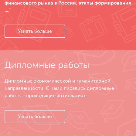
финансового рынка в России, этапы формирования
...."
Узнать больше
Дипломные работы
Дипломные экономической и гуманитарной
направленности. С нами писались дипломные
работы - проходящие антиплагиат....
Узнать больше