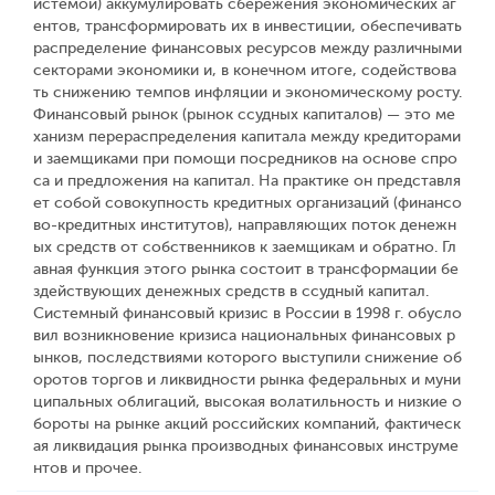
истемой) аккумулировать сбережения экономических аг
ентов, трансформировать их в инвестиции, обеспечивать
распределение финансовых ресурсов между различными
секторами экономики и, в конечном итоге, содействова
ть снижению темпов инфляции и экономическому росту.
Финансовый рынок (рынок ссудных капиталов) — это ме
ханизм перераспределения капитала между кредиторами
и заемщиками при помощи посредников на основе спро
са и предложения на капитал. На практике он представля
ет собой совокупность кредитных организаций (финансо
во-кредитных институтов), направляющих поток денежн
ых средств от собственников к заемщикам и обратно. Гл
авная функция этого рынка состоит в трансформации бе
здействующих денежных средств в ссудный капитал.
Системный финансовый кризис в России в 1998 г. обусло
вил возникновение кризиса национальных финансовых р
ынков, последствиями которого выступили снижение об
оротов торгов и ликвидности рынка федеральных и муни
ципальных облигаций, высокая волатильность и низкие о
бороты на рынке акций российских компаний, фактическ
ая ликвидация рынка производных финансовых инструме
нтов и прочее.