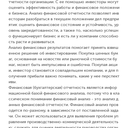
тчетности организации. С ее помощью инвесторы могут
оценить эффективность работы и финансовое положени
е бизнеса. Анализ финансовой отчетности позволяет инв
есторам разобраться в текущем положении дел предпри
ятия: оценить финансовое состояние и устойчивость, ур
овень закредитованности, а также то, насколько успешн
о функционирует бизнес и есть ли у компании способно
сть расти и развиваться.
Анализ финансовых результатов помогает принять взвеш
енное решение об инвестировании. Покупка ценных бум
аг, основанная на новостях или рыночной стоимости бу
маг, может быть импульсивна и ошибочна. Покупая акци
и, инвестор становится совладельцем компании, и для п
олучения прибыли важно понимать, какие у нее перспект
ивы.
Финансовая (бухгалтерская) отчетность является инфор
мационной базой финансового анализа, потому что в кла
ссическом понимании финансовый анализ - это анализ д
анных финансовой отчетности. Финансовый анализ пров
одится по-разному, в зависимости от поставленной зада
чи. Он может использоваться для выявления проблем уп
равления производственно-коммерческой деятельность
ю; служить для оценки деятельности руководства орган