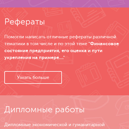
Рефераты
Помогли написать отличные рефераты различной
тематики в том числе и по этой теме
"Финансовое
состояние предприятия, его оценка и пути
укрепления на примере...."
Узнать больше
Дипломные работы
Дипломные экономической и гуманитарной