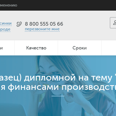
именению
синки
8 800 555 05 66
перезвоните мне
ороде
ии
Качество
Сроки
разец) дипломной на тему
я финансами производстве