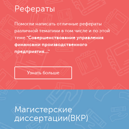
Рефераты
Помогли написать отличные рефераты
различной тематики в том числе и по этой
теме
"Совершенствование управления
финансами производственного
предприятия...."
Узнать больше
Магистерские
диссертации(ВКР)