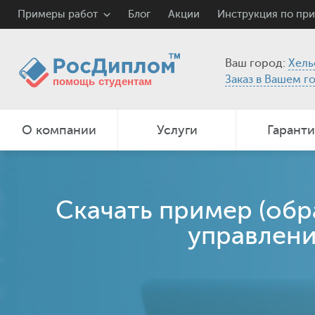
Примеры работ
Блог
Акции
Инструкция по пр
Ваш город:
Хель
Заказ в Вашем г
О компании
Услуги
Гарант
Скачать пример (об
управлени