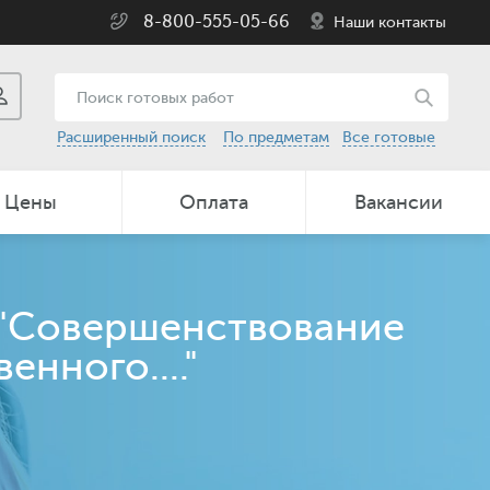
8-800-555-05-66
Наши контакты
Расширенный поиск
По предметам
Все готовые
Цены
Оплата
Вакансии
 "Совершенствование
нного...."