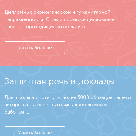
Дипломные экономической и гуманитарной
направленности. С нами писались дипломные
работы - проходящие антиплагиат....
Узнать больше
Защитная речь и доклады
Для школы и института, более 5000 образцов нашего
авторства. Также есть отзывы к дипломным
работам....
Узнать больше