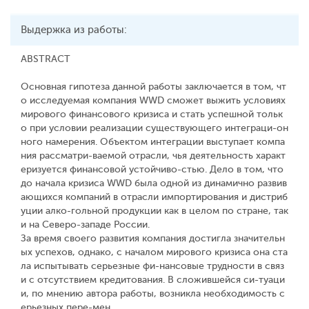
Выдержка из работы:
ABSTRACT
Основная гипотеза данной работы заключается в том, чт
о исследуемая компания WWD сможет выжить условиях
мирового финансового кризиса и стать успешной тольк
о при условии реализации существующего интеграци-он
ного намерения. Объектом интеграции выступает компа
ния рассматри-ваемой отрасли, чья деятельность характ
еризуется финансовой устойчиво-стью. Дело в том, что
до начала кризиса WWD была одной из динамично развив
ающихся компаний в отрасли импортирования и дистриб
уции алко-гольной продукции как в целом по стране, так
и на Северо-западе России.
За время своего развития компания достигла значительн
ых успехов, однако, с началом мирового кризиса она ста
ла испытывать серьезные фи-нансовые трудности в связ
и с отсутствием кредитования. В сложившейся си-туаци
и, по мнению автора работы, возникла необходимость с
ерьезных пере-мен.