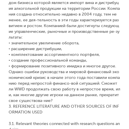
дом бизнеса которой является импорт вина и дистрибуц
ия алкогольной продукции на территории России. Компа
ния создана относительно недавно в 2004 году, тем не
менее, ее дея-тельность в эти годы характеризуется раз
витием и ростом. Компанией были достигнуты следующ
ие управленческие, рыночные и производственные ре-зу
льтаты:
• значительное увеличение оборота,
• расширение дистрибуции,
• комплектование ассортиментного портфеля,
• создание профессиональной команды,
• формирование позитивного имиджа и многое другое.
Однако ошибки руководства и мировой финансовый эко
номический кризис в начале этого года поставили компа
нию перед непростой финансо-вой ситуацией. Сможет
ли WWD продолжать свою работу в непростое время, ил
и, как многие другие игроки на данном рынке, прекратит
свое существова-ние?
3. REFERENCE LITERATURE AND OTHER SOURCES OF INF
ORMATION USED
3.1. Relevant theories connected with research questions an