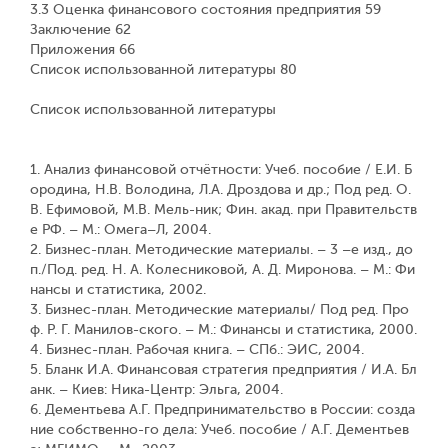
3.3 Оценка финансового состояния предприятия 59
Заключение 62
Приложения 66
Список использованной литературы 80
Список использованной литературы
1. Анализ финансовой отчётности: Учеб. пособие / Е.И. Б
ородина, Н.В. Володина, Л.А. Дроздова и др.; Под ред. О.
В. Ефимовой, М.В. Мель-ник; Фин. акад. при Правительств
е РФ. – М.: Омега–Л, 2004.
2. Бизнес-план. Методические материалы. – 3 –е изд., до
п./Под. ред. Н. А. Колесниковой, А. Д. Миронова. – М.: Фи
нансы и статистика, 2002.
3. Бизнес-план. Методические материалы/ Под ред. Про
ф. Р. Г. Манилов-ского. – М.: Финансы и статистика, 2000.
4. Бизнес-план. Рабочая книга. – СПб.: ЭИС, 2004.
5. Бланк И.А. Финансовая стратегия предприятия / И.А. Бл
анк. – Киев: Ника-Центр: Эльга, 2004.
6. Дементьева А.Г. Предпринимательство в России: созда
ние собственно-го дела: Учеб. пособие / А.Г. Дементьев