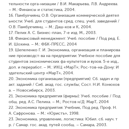
тельности орга-низации / В.И. Макарьева, Л.В. Андреева.
– М.: Финансы и статистика, 2004.
16. Памбухчиянц О.В. Организация коммерческой деятел
ьности: Учеб. для студентов сред. спец. учеб. заведений /
О.В. Памбухчиянц. – М.: Даш-ков и К, 2004.
17. Пелих А. С. Бизнес-план, 7-е изд. М., 2003.
18. Финансовый менеджмент: Учеб. пособие / Под ред. Е.
И. Шохина. – М.: ФБК-ПРЕСС, 2004
19. Шепеленко Г. И. Экономика, организация и планирова
ние производст-ва на предприятии: Учебное пособие для
студентов экономических фа-культетов и вузов. 5-е изд.,
доп. и переработ. – М.: ИКЦ «МарТ»; Рос-тов-на-Дону: И
здательский центр «МарТ», 2004.
20. Экономика организации (предприятия): Сб. задач и пр
акт. заданий / Сиб. акад. гос. службы; Сост. Н.И. Конюхов
а. – Новосибирск, 2003.
21. Экономика предприятия (фирмы): Учеб. пособие / Под
общ. ред. А.С. Пелиха. – М.; Ростов н/Д: МарТ, 2004
22. Экономика предприятия: Учебник, Под ред. Проф. Н.
А. Сафронова. – М.: «Юристъ», 1998.
23. Экономика, управление, логистика: Юбил. сб. науч. т
р. / Самар. гос. акад. путей сообщ. – Самара, 2003.