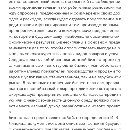
естно, современный рынок, основанный на соблюдении
всеми производителями и потребителями равновесия ме
жду спросом и предложением и соизмерении своих дох
одов и расходов, всегда будет отдавать предпочтение в к
редитовании и финансировании тем производственным,
предпринимательским или коммерческим предложения
м, которые в будущем дадут наибольший соци-ально-эк
ономический результат. Бизнес-планы в основном предн
азначаются для того, чтобы способствовать выходу на р
ынок высококонкурентных новых видов товаров и услуг.
Следовательно, любой инновационный бизнес-проект д
олжен иметь соот-ветствующий бизнес-план обоснован
ия оптимальных показателей производства и продажи то
варов и услуг как на отечественном, так и на зарубежном
рынке. В рыночных отношениях бизнес-план сам превра
щается в своеобразный товар, про-движение которого в
окружающую предприятие внешнюю банковско-кредитн
ую или финансово-инвестиционную среду должно прин
ести максимальный доход разработчикам нового проект
а.
Бизнес-план представляет собой, по определению И. В.
Липсица, документ, который описывает аспекты будущег
о коммерческого предприятия, анализирует проблемы, с