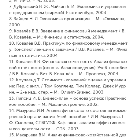
а; МГИМО. – М., 2003.
7. Дубровский В. Ж., Чайкин Б. И. Экономика и управлени
е предприяти-ем (фирмой). Екатеринбург, 2003.
8. Зайцев Н. Л. Экономика организации. – М.: «Экзамен»,
2000.
9. Ковалёв В.В. Введение в финансовый менеджмент / В.
В. Ковалёв. – М.: Финансы и статистика, 2004.
10. Ковалёв В.В. Практикум по финансовому менеджмент
у: Конспект лек-ций с задачами / В.В. Ковалёв. – М.: Фина
нсы и статистика, 2004
11. Ковалёв В.В. Финансовая отчётность. Анализ финансо
вой отчётности (основы балансоведения): Учеб. пособие
/ В.В. Ковалёв, Вит. В. Кова-лёв. – М.: Проспект, 2004.
12. Коупленд Т. Стоимость компаний: оценка и управлен
ие: Пер. с англ. / Том Коупленд, Тим Коллер, Джек Мурр
ин. – 2-е изд., стер. – М.: Олимп-Бизнес, 2003.
13. Липсиц И. В. Бизнес-план – основа успеха: Практичес
кое пособие. – М.: Машиностроение, 2002.
14. Мазурова И.И. Анализ финансового состояния комме
рческой органи-зации: Учеб. пособие / И.И. Мазурова, Г.
Ф. Сысоева; СПбГУЭФ. Каф. экон. анализа эффективност
и хоз. деятельности. – СПб., 2003
15. Макарьева В.И. Анализ финансово-хозяйственной дея