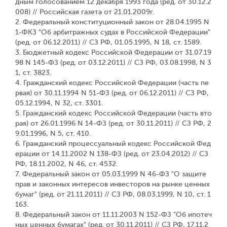
дным голосованием 12 декабря 1993 года (ред. от 30.12.2
008) // Российская газета от 21.01.2009г.
2. Федеральный конституционный закон от 28.04.1995 N
1-ФКЗ "Об арбитражных судах в Российской Федерации"
(ред. от 06.12.2011) // СЗ РФ, 01.05.1995, N 18, ст. 1589.
3. Бюджетный кодекс Российской Федерации от 31.07.19
98 N 145-ФЗ (ред. от 03.12.2011) // СЗ РФ, 03.08.1998, N 3
1, ст. 3823.
4. Гражданский кодекс Российской Федерации (часть пе
рвая) от 30.11.1994 N 51-ФЗ (ред. от 06.12.2011) // СЗ РФ,
05.12.1994, N 32, ст. 3301.
5. Гражданский кодекс Российской Федерации (часть вто
рая) от 26.01.1996 N 14-ФЗ (ред. от 30.11.2011) // СЗ РФ, 2
9.01.1996, N 5, ст. 410.
6. Гражданский процессуальный кодекс Российской Фед
ерации от 14.11.2002 N 138-ФЗ (ред. от 23.04.2012) // СЗ
РФ, 18.11.2002, N 46, ст. 4532.
7. Федеральный закон от 05.03.1999 N 46-ФЗ "О защите
прав и законных интересов инвесторов на рынке ценных
бумаг" (ред. от 21.11.2011) // СЗ РФ, 08.03.1999, N 10, ст. 1
163.
8. Федеральный закон от 11.11.2003 N 152-ФЗ "Об ипотеч
ных ценных бумагах" (ред. от 30.11.2011) // СЗ РФ, 17.11.2