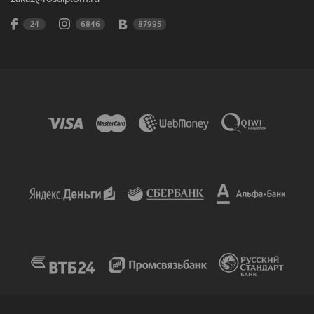
24
6846
87995