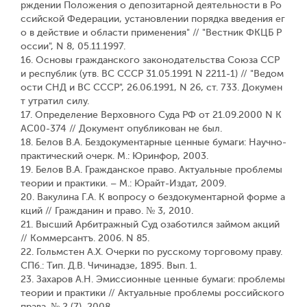
рждении Положения о депозитарной деятельности в Ро
ссийской Федерации, установлении порядка введения ег
о в действие и области применения" // "Вестник ФКЦБ Р
оссии", N 8, 05.11.1997.
16. Основы гражданского законодательства Союза ССР
и республик (утв. ВС СССР 31.05.1991 N 2211-1) // "Ведом
ости СНД и ВС СССР", 26.06.1991, N 26, ст. 733. Докумен
т утратил силу.
17. Определение Верховного Суда РФ от 21.09.2000 N К
АС00-374 // Документ опубликован не был.
18. Белов В.А. Бездокументарные ценные бумаги: Научно-
практический очерк. М.: Юринфор, 2003.
19. Белов В.А. Гражданское право. Актуальные проблемы
теории и практики. – М.: Юрайт-Издат, 2009.
20. Вакулина Г.А. К вопросу о бездокументарной форме а
кций // Гражданин и право. № 3, 2010.
21. Высший Арбитражный Суд озаботился займом акций
// Коммерсантъ. 2006. N 85.
22. Гольмстен А.Х. Очерки по русскому торговому праву.
СПб.: Тип. Д.В. Чичинадзе, 1895. Вып. 1.
23. Захаров А.Н. Эмиссионные ценные бумаги: проблемы
теории и практики // Актуальные проблемы российского
права. № 2 (7), 2008.