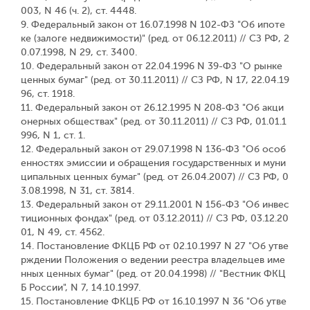
003, N 46 (ч. 2), ст. 4448.
9. Федеральный закон от 16.07.1998 N 102-ФЗ "Об ипоте
ке (залоге недвижимости)" (ред. от 06.12.2011) // СЗ РФ, 2
0.07.1998, N 29, ст. 3400.
10. Федеральный закон от 22.04.1996 N 39-ФЗ "О рынке
ценных бумаг" (ред. от 30.11.2011) // СЗ РФ, N 17, 22.04.19
96, ст. 1918.
11. Федеральный закон от 26.12.1995 N 208-ФЗ "Об акци
онерных обществах" (ред. от 30.11.2011) // СЗ РФ, 01.01.1
996, N 1, ст. 1.
12. Федеральный закон от 29.07.1998 N 136-ФЗ "Об особ
енностях эмиссии и обращения государственных и муни
ципальных ценных бумаг" (ред. от 26.04.2007) // СЗ РФ, 0
3.08.1998, N 31, ст. 3814.
13. Федеральный закон от 29.11.2001 N 156-ФЗ "Об инвес
тиционных фондах" (ред. от 03.12.2011) // СЗ РФ, 03.12.20
01, N 49, ст. 4562.
14. Постановление ФКЦБ РФ от 02.10.1997 N 27 "Об утве
рждении Положения о ведении реестра владельцев име
нных ценных бумаг" (ред. от 20.04.1998) // "Вестник ФКЦ
Б России", N 7, 14.10.1997.
15. Постановление ФКЦБ РФ от 16.10.1997 N 36 "Об утве