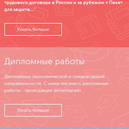
трудового договора в России и за рубежом + Пакет
для защита...."
Узнать больше
Дипломные работы
Дипломные экономической и гуманитарной
направленности. С нами писались дипломные
работы - проходящие антиплагиат....
Узнать больше