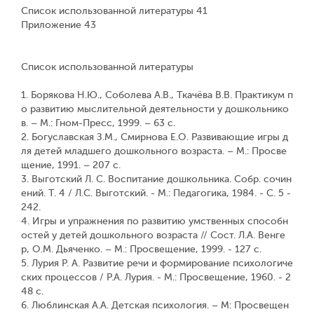
Список использованной литературы 41
Приложение 43
Список использованной литературы
1. Борякова Н.Ю., Соболева А.В., Ткачёва В.В. Практикум п
о развитию мыслительной деятельности у дошкольнико
в. – М.: Гном-Пресс, 1999. – 63 с.
2. Богуславская З.М., Смирнова Е.О. Развивающие игры д
ля детей младшего дошкольного возраста. – М.: Просве
щение, 1991. – 207 с.
3. Выготский Л. С. Воспитание дошкольника. Собр. сочин
ений. Т. 4 / Л.С. Выготский. - М.: Педагогика, 1984. - С. 5 -
242.
4. Игры и упражнения по развитию умственных способн
остей у детей дошкольного возраста // Сост. Л.А. Венге
р, О.М. Дьяченко. – М.: Просвещение, 1999. - 127 с.
5. Лурия Р. А. Развитие речи и формирование психологиче
ских процессов / Р.А. Лурия. - М.: Просвещение, 1960. - 2
48 с.
6. Люблинская А.А. Детская психология. – М: Просвещен