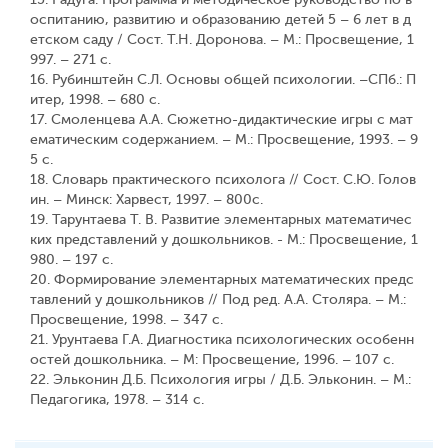
оспитанию, развитию и образованию детей 5 – 6 лет в д
етском саду / Сост. Т.Н. Доронова. – М.: Просвещение, 1
997. – 271 с.
16. Рубинштейн С.Л. Основы общей психологии. –СПб.: П
итер, 1998. – 680 с.
17. Смоленцева А.А. Сюжетно-дидактические игры с мат
ематическим содержанием. – М.: Просвещение, 1993. – 9
5 с.
18. Словарь практического психолога // Сост. С.Ю. Голов
ин. – Минск: Харвест, 1997. – 800с.
19. Тарунтаева Т. В. Развитие элементарных математичес
ких представлений у дошкольников. - М.: Просвещение, 1
980. – 197 с.
20. Формирование элементарных математических предс
тавлений у дошкольников // Под ред. А.А. Столяра. – М.:
Просвещение, 1998. – 347 с.
21. Урунтаева Г.А. Диагностика психологических особенн
остей дошкольника. – М: Просвещение, 1996. – 107 с.
22. Эльконин Д.Б. Психология игры / Д.Б. Эльконин. – М.:
Педагогика, 1978. – 314 с.