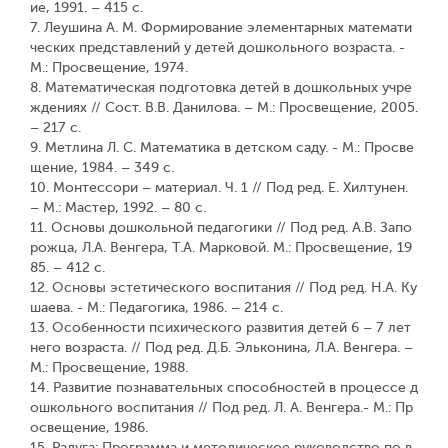
ие, 1991. – 415 с.
7. Леушина А. М. Формирование элементарных математи
ческих представлений у детей дошкольного возраста. -
М.: Просвещение, 1974.
8. Математическая подготовка детей в дошкольных учре
ждениях // Сост. В.В. Данилова. – М.: Просвещение, 2005.
– 217 с.
9. Метлина Л. С. Математика в детском саду. - М.: Просве
щение, 1984. – 349 с.
10. Монтессори – материал. Ч. 1 // Под ред. Е. Хилтунен.
– М.: Мастер, 1992. – 80 с.
11. Основы дошкольной педагогики // Под ред. А.В. Запо
рожца, Л.А. Венгера, Т.А. Марковой. М.: Просвещение, 19
85. – 412 с.
12. Основы эстетического воспитания // Под ред. Н.А. Ку
шаева. - М.: Педагогика, 1986. – 214 с.
13. Особенности психического развития детей 6 – 7 лет
него возраста. // Под ред. Д.Б. Эльконина, Л.А. Венгера. –
М.: Просвещение, 1988.
14. Развитие познавательных способностей в процессе д
ошкольного воспитания // Под ред. Л. А. Венгера.- М.: Пр
освещение, 1986.
15. Радуга: Программа и методическое руководство по в