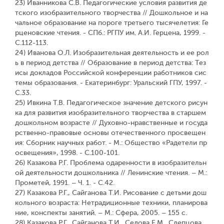
23) Иванникова С.В. Педагогические условия развития де
тского изобразительного творчества // Дошкольное и на
чальное образование на пороге третьего тысячелетия: Ге
рценовские чтения. - СПб.: РГПУ им. А.И. Герцена, 1999. -
С.112-113.
24) Иванова О.Л. Изобразительная деятельность и ее рол
ь в период детства // Образование в период детства: Тез
исы докладов Российской конференции работников сис
темы образования. - Екатеринбург: Уральский ГПУ, 1997. -
С.33.
25) Ивкина Т.В. Педагогическое значение детского рисун
ка для развития изобразительного творчества в старшем
дошкольном возрасте // Духовно-нравственные и госуда
рственно-правовые основы отечественного просвещен
ия: Сборник научных работ. - М.: Общество «Радетели пр
освещения», 1998. - С.100-101.
26) Казакова Р.Г. Проблема одаренности в изобразительн
ой деятельности дошкольника // Ленинские чтения. – М.:
Прометей, 1991. – Ч. 1. - С.42.
27) Казакова Р.Г., Сайганова Т.И. Рисование с детьми дош
кольного возраста: Нетрадиционные техники, планирова
ние, конспекты занятий. – М.: Сфера, 2005. – 155 с.
28) Казакова Р.Г., Сайганова Т.И., Седова Е.М., Слепцова