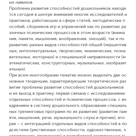
ых навыков.
Проблема развития способностей дошкольников находи
тся сегодня в центре внимания многих исследователей и
практиков, работающих в сфере статей, методических п
особий, сборников игр и упражнений как по развитию ра
зличных психических процессов в этом возрасте (внима
ния, памяти, мышления, воображения, эмоций), так и по
развитию разных видов способностей общей (перцептив
ных, интеллектуальных, творческих, мнемических, позна
вательных, моторных) и специальной направленности (м
атематических, конструкторных, музыкальных, изобразит
ельных).
При всем многообразии тематик можно выделить две ос
новные тенденции, характеризующие теоретическое раз
витие проблемы развития способностей дошкольников
и ее выход в практику: первая связана с исследованиями
отдельных способностей и психических процессов, с вн
едрением в систему дошкольного образования специаль
ных тренинговых программ по их развитию (развитие пам
яти, мышления, речи, музыкального слуха и прочие), вто
рая – с интеграцией отдельных видов способностей в по
дсистеме (умственные способности, художественные, э
стетические, творческие) и разработкой комплексных м