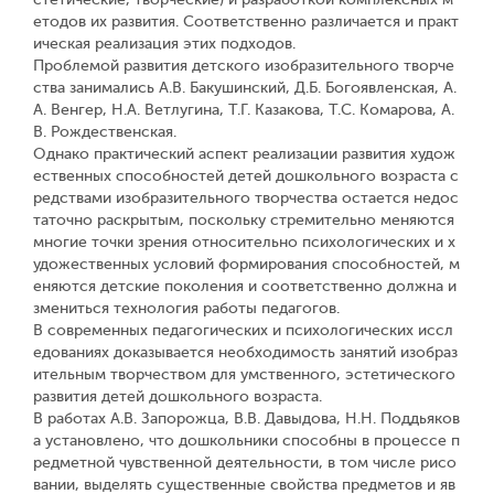
етодов их развития. Соответственно различается и практ
ическая реализация этих подходов.
Проблемой развития детского изобразительного творче
ства занимались А.В. Бакушинский, Д.Б. Богоявленская, А.
А. Венгер, Н.А. Ветлугина, Т.Г. Казакова, Т.С. Комарова, А.
В. Рождественская.
Однако практический аспект реализации развития худож
ественных способностей детей дошкольного возраста с
редствами изобразительного творчества остается недос
таточно раскрытым, поскольку стремительно меняются
многие точки зрения относительно психологических и х
удожественных условий формирования способностей, м
еняются детские поколения и соответственно должна и
змениться технология работы педагогов.
В современных педагогических и психологических иссл
едованиях доказывается необходимость занятий изобраз
ительным творчеством для умственного, эстетического
развития детей дошкольного возраста.
В работах А.В. Запорожца, В.В. Давыдова, Н.Н. Поддьяков
а установлено, что дошкольники способны в процессе п
редметной чувственной деятельности, в том числе рисо
вании, выделять существенные свойства предметов и яв