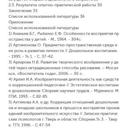
2.3. Результаты опытно-практической работы 30
Заключение 33
Список использованной литературы 36
Приложение
Список использованной литературы
1) Ананьев Б.Г., Рыбалко Е.Ф. Особенности восприятия пр
остранства у детей. - М., 1964. - 304с.
2) Артамонова О. Предметно-пространственная среда и
ее роль в развитии личности // Дошкольное воспитание.
- 1995. - № 1. - С. 37-42.
3) Архарова Н.В. Развитие творческого воображения у де
тей через нетрадиционные способы рисования. – Мосал
ьск, «Воспитатель года», 2006. – 30 с.
4) Архип И.А. Изобразительная деятельность как средств
о коррекционной педагогики // Эстетическое воспитани
е дошкольников: Сборник научных трудов. - Мурманск: М
ГПИ, 1993. - С.82-85.
5) Ахтямова А.А. и др. Коррекция отношений дошкольник
ов и младших школьников в процессе восприятия произв
едений изобразительного искусства // Записки практиче
ских психологов г. Тверь и области: Сборник № 3. - Твер
ь: ТГУ, 1996. - С.47-54.