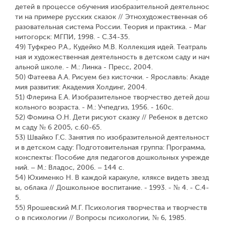
детей в процессе обучения изобразительной деятельнос
ти на примере русских сказок // Этнохудожественная об
разовательная система России. Теория и практика. - Маг
нитогорск: МГПИ, 1998. - С.34-35.
49) Туфкрео Р.А., Кудейко М.В. Коллекция идей. Театраль
ная и художественная деятельность в детском саду и нач
альной школе. - М.: Линка - Пресс, 2004.
50) Фатеева А.А. Рисуем без кисточки. - Ярославль: Акаде
мия развития: Академия Холдинг, 2004.
51) Флерина Е.А. Изобразительное творчество детей дош
кольного возраста. - М.: Учпедгиз, 1956. - 160с.
52) Фомина О.Н. Дети рисуют сказку // Ребенок в детско
м саду № 6 2005, с.60-65.
53) Швайко Г.С. Занятия по изобразительной деятельност
и в детском саду: Подготовительная группа: Программа,
конспекты: Пособие для педагогов дошкольных учрежде
ний. – М.: Владос, 2006. – 144 с.
54) Юхименко Н. В каждой каракуле, кляксе видеть звезд
ы, облака // Дошкольное воспитание. - 1993. - № 4. - С.4-
5.
55) Ярошевский М.Г. Психология творчества и творчеств
о в психологии // Вопросы психологии, № 6, 1985.