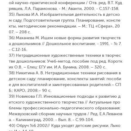
ой научно-практической конференции / Отв. ред. В.Т. Куд
рявцев, Л.А. Парамонова. - М.: Аванти, 2000. - С.157-158.
35) Лыкова И.А. Изобразительная деятельность в детско
м саду. Подготовительная группа. Планирование, конспе
кты, методические рекомендации. – М.: ТЦ «Сфера», 20
07. – 208 с.
36) Маханева М. Ищем новые формы развития творчеств
а дошкольников // Дошкольное воспитание. - 1991. - № 7.
- С.12-16.
37) Нетрадиционные художественные техники в творчес
тве дошкольников: Учеб-метод. пособие под ред. Коротк
их О.В. – Елец: ЕГУ им. И.А. Бунина, 2008. – 320 с.
38) Никитина А. В. Нетрадиционные техники рисования в
детском саду: планирование, конспекты занятий: пособи
е для воспитателей и заинтересованных родителей.– СП
Б.: КАРО, 2008.– 90 с.
39) Новикова Г.П. Инновационные подходы к развитию д
етского художественного творчества // Актуальные про
блемы профессионально-педагогического образования:
Межвузовский сборник научных трудов / Ред. Е.А.Леванов
а. - Калининград, 2000. - Вып. 8. - С.99-104.
40) Обруч №6 2002// Куда уходят детские рисунки. Лыко