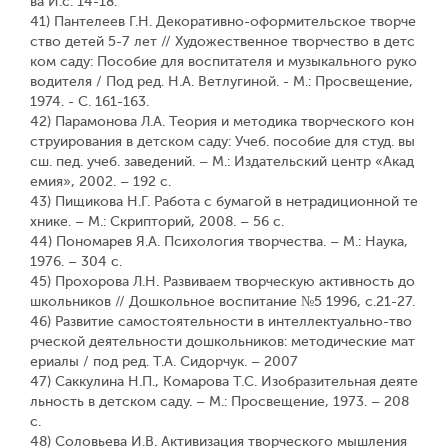
ва И.с. 14-18.
41) Пантелеев Г.Н. Декоративно-оформительское творче
ство детей 5-7 лет // Художественное творчество в детс
ком саду: Пособие для воспитателя и музыкального руко
водителя / Под ред. Н.А. Ветлугиной. - М.: Просвещение,
1974. - С. 161-163.
42) Парамонова Л.А. Теория и методика творческого кон
струирования в детском саду: Учеб. пособие для студ. вы
сш. пед. учеб. заведений. – М.: Издательский центр «Акад
емия», 2002. – 192 с.
43) Пищикова Н.Г. Работа с бумагой в нетрадиционной те
хнике. – М.: Скрипторий, 2008. – 56 с.
44) Пономарев Я.А. Психология творчества. – М.: Наука,
1976. – 304 с.
45) Прохорова Л.Н. Развиваем творческую активность до
школьников // Дошкольное воспитание №5 1996, с.21-27.
46) Развитие самостоятельности в интеллектуально-тво
рческой деятельности дошкольников: методические мат
ериалы / под ред. Т.А. Сидорчук. – 2007
47) Саккулина Н.П., Комарова Т.С. Изобразительная деяте
льность в детском саду. – М.: Просвещение, 1973. – 208
с.
48) Соловьева И.В. Активизация творческого мышления