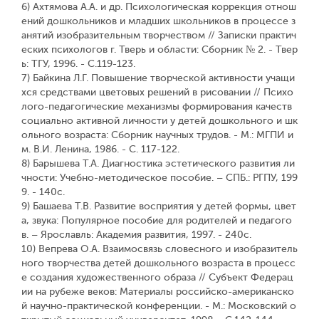
6) Ахтямова А.А. и др. Психологическая коррекция отнош
ений дошкольников и младших школьников в процессе з
анятий изобразительным творчеством // Записки практич
еских психологов г. Тверь и области: Сборник № 2. - Твер
ь: ТГУ, 1996. - С.119-123.
7) Байкина Л.Г. Повышение творческой активности учащи
хся средствами цветовых решений в рисовании // Психо
лого-педагогические механизмы формирования качеств
социально активной личности у детей дошкольного и шк
ольного возраста: Сборник научных трудов. - М.: МГПИ и
м. В.И. Ленина, 1986. - С. 117-122.
8) Барышева Т.А. Диагностика эстетического развития ли
чности: Учебно-методическое пособие. – СПБ.: РГПУ, 199
9. - 140с.
9) Башаева Т.В. Развитие восприятия у детей формы, цвет
а, звука: Популярное пособие для родителей и педагого
в. – Ярославль: Академия развития, 1997. - 240с.
10) Вепрева О.А. Взаимосвязь словесного и изобразитель
ного творчества детей дошкольного возраста в процесс
е создания художественного образа // Субъект Федерац
ии на рубеже веков: Материалы российско-американско
й научно-практической конференции. - М.: Московский о