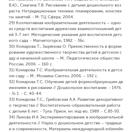
В.Ю., Смагина Т.В. Рисование с детьми дошкольного воз
раста: Нетрадиционные техники, планирование, конспек
ты занятий. - М: ТЦ Сфера, 2004.
29) Коллективная изобразительная деятельность – одно
из средств воспитания дружеских взаимоотношений дет
ей 3-7 лет: Методические указания для воспитателя детс
кого сада. - Магнитогорск, 1982. - 36с.
30) Комарова Т., Зырянова О. Преемственность в форми
ровании художественного творчества детей в детском с
аду и начальной школе. – М.: Педагогическое общество
России, 2006. – 160 с.
31) Комарова Т.С. Изобразительная деятельность в детск
ом саду. – М.: Мозаика-Синтез, 2006. – 192 с.
32) Комарова Т.С. Обучение детей формообразующим дв
ижениям в рисовании // Дошкольное воспитание. - 1976.
- № 1. - С. 40-44.
33) Комарова Т.С., Грибовская А.А. Развитие декоративног
о творчества // Воспитательно-образовательная работа
с детьми 6 лет. - Тула: Приок. кн. изд-во, 1989. - С.85-93.
34) Лыкова И.А Экспериментирование в изобразительной
деятельности // Наука о дошкольном детстве – традици
и и современность. Материалы международной юбилейн