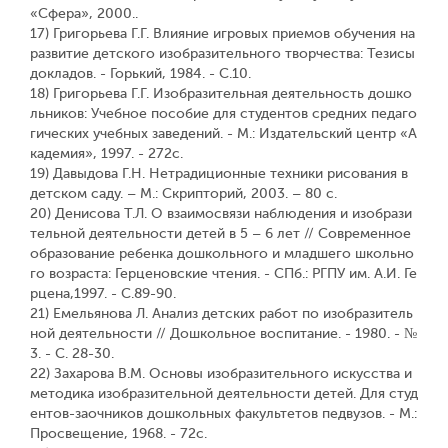
«Сфера», 2000..
17) Григорьева Г.Г. Влияние игровых приемов обучения на
развитие детского изобразительного творчества: Тезисы
докладов. - Горький, 1984. - С.10.
18) Григорьева Г.Г. Изобразительная деятельность дошко
льников: Учебное пособие для студентов средних педаго
гических учебных заведений. - М.: Издательский центр «А
кадемия», 1997. - 272с.
19) Давыдова Г.Н. Нетрадиционные техники рисования в
детском саду. – М.: Скрипторий, 2003. – 80 с.
20) Денисова Т.Л. О взаимосвязи наблюдения и изобрази
тельной деятельности детей в 5 – 6 лет // Современное
образование ребенка дошкольного и младшего школьно
го возраста: Герценовские чтения. - СПб.: РГПУ им. А.И. Ге
рцена,1997. - С.89-90.
21) Емельянова Л. Анализ детских работ по изобразитель
ной деятельности // Дошкольное воспитание. - 1980. - №
3. - С. 28-30.
22) Захарова В.М. Основы изобразительного искусства и
методика изобразительной деятельности детей. Для студ
ентов-заочников дошкольных факультетов педвузов. - М.:
Просвещение, 1968. - 72c.