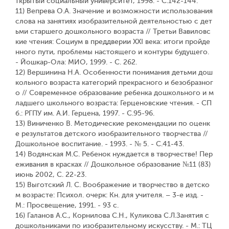
ткрытый социальный университет, 1998. - С.142-144.
11) Вепрева О.А. Значение и возможности использования
слова на занятиях изобразительной деятельностью с дет
ьми старшего дошкольного возраста // Третьи Вавиловс
кие чтения: Социум в преддверии XXI века: итоги пройде
нного пути, проблемы настоящего и контуры будущего.
- Йошкар-Ола: МИО, 1999. - С. 262.
12) Вершинина Н.А. Особенности понимания детьми дош
кольного возраста категорий прекрасного и безобразног
о // Современное образование ребенка дошкольного и м
ладшего школьного возраста: Герценовские чтения. - СП
б.: РГПУ им. А.И. Герцена, 1997. - С.95-96.
13) Виниченко В. Методические рекомендации по оценк
е результатов детского изобразительного творчества //
Дошкольное воспитание. - 1993. - № 5. - С.41-43.
14) Водянская М.С. Ребенок нуждается в творчестве! Пер
еживания в красках // Дошкольное образование №11 (83)
июнь 2002, С. 22-23.
15) Выготский Л. С. Воображение и творчество в детско
м возрасте: Психол. очерк: Кн. для учителя. – 3-e изд. -
М.: Просвещение, 1991. - 93 с.
16) Галанов А.С., Корнилова С.Н., Куликова С.Л.Занятия с
дошкольниками по изобразительному искусству. - М.: ТЦ