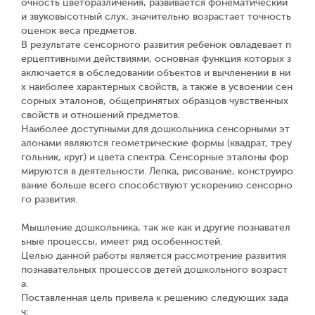
очность цветоразличения, развивается фонематический
и звуковысотный слух, значительно возрастает точность
оценок веса предметов.
В результате сенсорного развития ребенок овладевает п
ерцептивными действиями, основная функция которых з
аключается в обследовании объектов и вычленении в ни
х наиболее характерных свойств, а также в усвоении сен
сорных эталонов, общепринятых образцов чувственных
свойств и отношений предметов.
Наиболее доступными для дошкольника сенсорными эт
алонами являются геометрические формы (квадрат, треу
гольник, круг) и цвета спектра. Сенсорные эталоны фор
мируются в деятельности. Лепка, рисование, конструиро
вание больше всего способствуют ускорению сенсорно
го развития.
Мышление дошкольника, так же как и другие познавател
ьные процессы, имеет ряд особенностей.
Целью данной работы является рассмотрение развития
познавательных процессов детей дошкольного возраст
а.
Поставленная цель привела к решению следующих зада
ч: