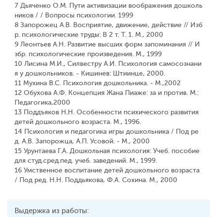
7 Дьяченко О.М. Пути активизации воображения дошколь
ников / / Вопросы психологии. 1999
8 Запорожец А.В. Восприятие, движение, действие // Изб
р. психологические труды: В 2 т. Т. 1. М., 2000
9 Леонтьев А.Н. Развитие высших форм запоминания // И
збр. психологические произведения. М., 1999
10 Лисина М.И., Силвестру А.И. Психология самосознани
я у дошкольников. - Кишинев: Штиинце, 2000.
11 Мухина В.С. Психология дошкольника. - М.,2002
12 Обухова А.Ф. Концепция Жана Пиаже: за и против. М.:
Педагогика,2000
13 Поддъяков Н.Н. Особенности психического развития
детей дошкольного возраста. М., 1996.
14 Психология и педагогика игры дошкольника / Под ре
д. А.В. Запорожца, А.П. Усовой. - М., 2000
15 Урунтаева Г.А. Дошкольная психология: Учеб. пособие
для студ.сред.пед. учеб. заведений. М., 1999.
16 Умственное воспитание детей дошкольного возраста
/ Под ред. Н.Н. Поддьякова, Ф.А. Сохина. М., 2000
Выдержка из работы: