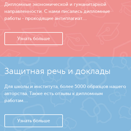
Дипломные экономической и гуманитарной
направленности. С нами писались дипломные
работы - проходящие антиплагиат....
Узнать больше
Защитная речь и доклады
Для школы и института, более 5000 образцов нашего
авторства. Также есть отзывы к дипломным
работам....
Узнать больше