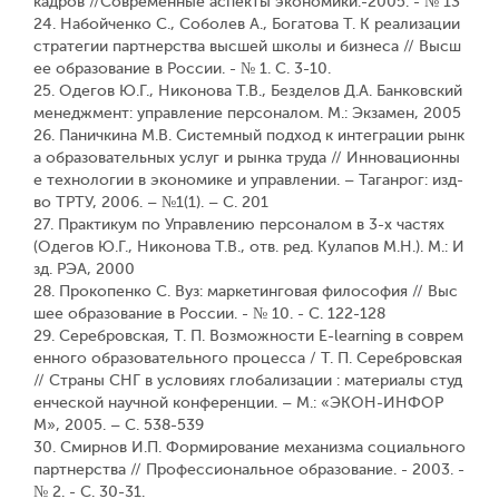
кадров //Современные аспекты экономики.-2005. - № 13
24. Набойченко С., Соболев А., Богатова Т. К реализации
стратегии партнерства высшей школы и бизнеса // Высш
ее образование в России. - № 1. С. 3-10.
25. Одегов Ю.Г., Никонова Т.В., Безделов Д.А. Банковский
менеджмент: управление персоналом. М.: Экзамен, 2005
26. Паничкина М.В. Системный подход к интеграции рынк
а образовательных услуг и рынка труда // Инновационны
е технологии в экономике и управлении. – Таганрог: изд-
во ТРТУ, 2006. – №1(1). – С. 201
27. Практикум по Управлению персоналом в 3-х частях
(Одегов Ю.Г., Никонова Т.В., отв. ред. Кулапов М.Н.). М.: И
зд. РЭА, 2000
28. Прокопенко С. Вуз: маркетинговая философия // Выс
шее образование в России. - № 10. - С. 122-128
29. Серебровская, Т. П. Возможности E-learning в соврем
енного образовательного процесса / Т. П. Серебровская
// Страны СНГ в условиях глобализации : материалы студ
енческой научной конференции. – М.: «ЭКОН-ИНФОР
М», 2005. – С. 538-539
30. Смирнов И.П. Формирование механизма социального
партнерства // Профессиональное образование. - 2003. -
№ 2. - С. 30-31.