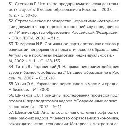
31. Степкина Е. Что такое предпринимательская деятельн
ость в вузе? // Высшее образование в России. – 2007. -
№ 2. - С. 30-36.
32. Стратегическое партнерство: нормативно-методичес
кие документы партнерских отношений «вуз-предприяти
е» / Министерство образования Российской Федерации.
- СПб.: ЛЭТИ, 2002. – 51 с.
33. Тамарская Н.В. Социальное партнерство как основа р
еализации непрерывного педагогического образования//
Актуальные проблемы педагогики индивидуальности. -
М, 2002. - Ч. 1. - С. 128-133.
34. Титов В., Ендовицкий Д. Направления взаимодействия
вузов и бизнес-сообщества // Высшее образование в Рос
сии. М., 2007. – С. 10-18.
35. Уткин Э.А., Управление персоналом в малом и средне
м бизнесе, - М.: 2000.
36. Шиканов С.В. Принципы исследования процесса подг
отовки и переподготовки кадров //Современные аспект
ы экономики. - 2007. - № 11
37. Шиканов С.В. Анализ состояния системы профподгот
овки рабочих кадров //Качество образования: экономика,
законодательство, технологии: Материалы межрегионал