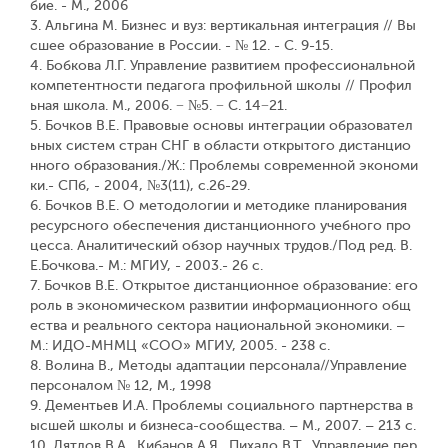
бие. - М., 2006
3. Альгина М. Бизнес и вуз: вертикальная интеграция // Вы
сшее образование в России. - № 12. - С. 9-15.
4. Бобкова Л.Г. Управление развитием профессиональной
компетентности педагога профильной школы // Профил
ьная школа. М., 2006. − №5. − С. 14−21.
5. Бочков В.Е. Правовые основы интеграции образовател
ьных систем стран СНГ в области открытого дистанцио
нного образования./Ж.: Проблемы современной экономи
ки.- СПб, - 2004, №3(11), с.26-29.
6. Бочков В.Е. О методологии и методике планирования
ресурсного обеспечения дистанционного учебного про
цесса. Аналитический обзор научных трудов./Под ред. В.
Е.Бочкова.- М.: МГИУ, - 2003.- 26 с.
7. Бочков В.Е. Открытое дистанционное образование: его
роль в экономическом развитии информационного общ
ества и реального сектора национальной экономики. –
М.: ИДО-МНМЦ «СОО» МГИУ, 2005. - 238 с.
8. Волина В., Методы адаптации персонала//Управление
персоналом № 12, М., 1998
9. Дементьев И.А. Проблемы социального партнерства в
ысшей школы и бизнеса-сообщества. – М., 2007. – 213 с.
10. Дятлов В.А., Кибанов А.Я., Пихало В.Т., Управление пер