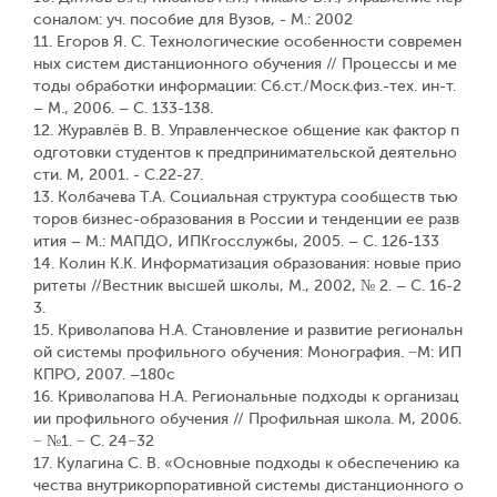
соналом: уч. пособие для Вузов, - М.: 2002
11. Егоров Я. С. Технологические особенности современ
ных систем дистанционного обучения // Процессы и ме
тоды обработки информации: Сб.ст./Моск.физ.-тех. ин-т.
– М., 2006. – С. 133-138.
12. Журавлёв В. В. Управленческое общение как фактор п
одготовки студентов к предпринимательской деятельно
сти. М, 2001. - С.22-27.
13. Колбачева Т.А. Социальная структура сообществ тью
торов бизнес-образования в России и тенденции ее разв
ития – М.: МАПДО, ИПКгосслужбы, 2005. – С. 126-133
14. Колин К.К. Информатизация образования: новые прио
ритеты //Вестник высшей школы, М., 2002, № 2. – С. 16-2
3.
15. Криволапова Н.А. Становление и развитие региональн
ой системы профильного обучения: Монография. −М: ИП
КПРО, 2007. –180с
16. Криволапова Н.А. Региональные подходы к организац
ии профильного обучения // Профильная школа. М, 2006.
− №1. − С. 24−32
17. Кулагина С. В. «Основные подходы к обеспечению ка
чества внутрикорпоративной системы дистанционного о