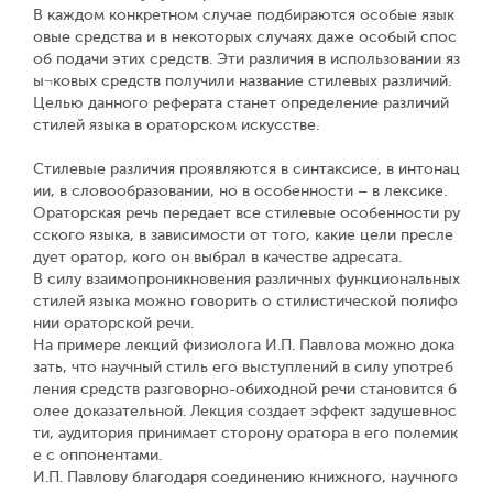
В каждом конкретном случае подбираются особые язык
овые средства и в некоторых случаях даже особый спос
об подачи этих средств. Эти различия в использовании яз
ы¬ковых средств получили название стилевых различий.
Целью данного реферата станет определение различий
стилей языка в ораторском искусстве.
Стилевые различия проявляются в синтаксисе, в интонац
ии, в словообразовании, но в особенности – в лексике.
Ораторская речь передает все стилевые особенности ру
сского языка, в зависимости от того, какие цели пресле
дует оратор, кого он выбрал в качестве адресата.
В силу взаимопроникновения различных функциональных
стилей языка можно говорить о стилистической полифо
нии ораторской речи.
На примере лекций физиолога И.П. Павлова можно дока
зать, что научный стиль его выступлений в силу употреб
ления средств разговорно-обиходной речи становится б
олее доказательной. Лекция создает эффект задушевнос
ти, аудитория принимает сторону оратора в его полемик
е с оппонентами.
И.П. Павлову благодаря соединению книжного, научного