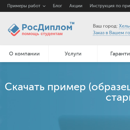
Примеры работ
Блог
Акции
Инструкция по пр
Ваш город:
Хель
Заказ в Вашем г
О компании
Услуги
Гарант
Скачать пример (образе
стар