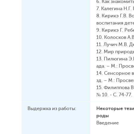
6. Как знакомит
7. Калегина Н.Г
8. Кирикэ Г.В.
воспитания дете
9. Кирикэ Г. Реб
10. Колосков А.В
11. Лучич М.В. 
12. Мир природы
13. Пилюгина Э.
ада. – М.: Просв
14. Сенсорное в
зд. – М.: Просве
15. Филиппова В
№ 10. - С. 74-77.
Выдержка из работы:
Некоторые тези
роды
Введение