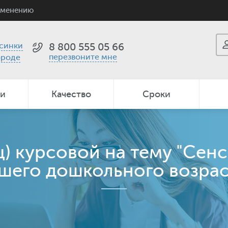
именению
синки
8 800 555 05 66
перезвоните мне
ороде
ии
Качество
Сроки
ц) курсовой на тему "Сен
шего дошкольного возраста