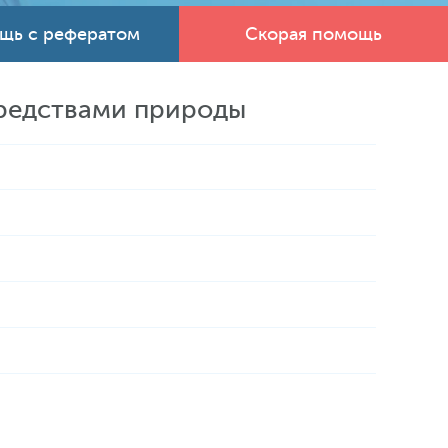
щь с рефератом
Скорая помощь
средствами природы