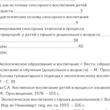
а, как источник сенсорного воспитания детей
возраста……………………………………………………………5
едагогические основы сенсорного воспитания
в……………………………………………………………………..9
мирования сенсорных эталонов в процессе
 природой, у детей старшего дошкольного возраста…...…
……………………………………………………………...…..38
атуры………………………………………………………..……..40
уры:
Экологическое образование и воспитание // Вестн. образова
Воспитание и обучение (дошкольного возраста). – М.: Прос
 Основы гуманитарного подхода к экологическому воспи
. - С. 39.
ва С.А. Умственное воспитание детей в процессе ознако
М.: Просвещение, 1978. – 103 с.
В. Экологическое воспитание старших дошкольников // Во
Изд-во Нижневарт. пед. ин-та, 1993. – 326 с.