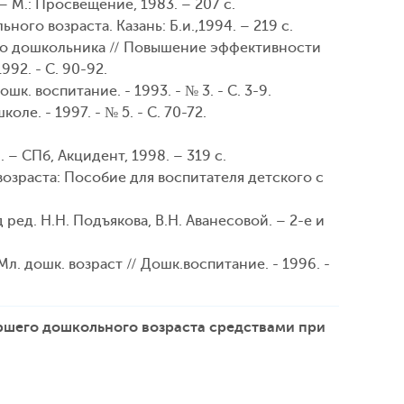
 М.: Просвещение, 1983. – 207 с.
ого возраста. Казань: Б.и.,1994. – 219 с.
его дошкольника // Повышение эффективности
92. - С. 90-92.
к. воспитание. - 1993. - № 3. - С. 3-9.
ле. - 1997. - № 5. - С. 70-72.
– СПб, Акцидент, 1998. – 319 с.
возраста: Пособие для воспитателя детского с
ед. Н.Н. Подъякова, В.Н. Аванесовой. – 2-е и
л. дошк. возраст // Дошк.воспитание. - 1996. -
ршего дошкольного возраста средствами при