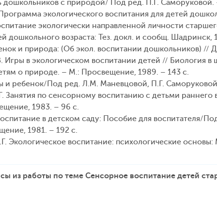
ь дошкольников с природой/ Под ред. П.Г. Саморуковой. –
. Программа экологического воспитания для детей дошкольн
 Воспитание экологически направленной личности старш
й дошкольного возраста: Тез. докл. и сообщ. Шадринск, 19
енок и природа: (Об экол. воспитании дошкольников) // Дош
. Игры в экологическом воспитании детей // Биология в шко
Детям о природе. – М.: Просвещение, 1989. – 143 с.
 и ребенок/Под ред. Л.М. Маневцовой, П.Г. Саморуковой. 
Г. Занятия по сенсорному воспитанию с детьми раннего 
ещение, 1983. – 96 с.
оспитание в детском саду: Пособие для воспитателя/Под р
щение, 1981. – 192 с.
.Г. Экологическое воспитание: психологические основы: М
сы из работы по теме Сенсорное воспитание детей ста