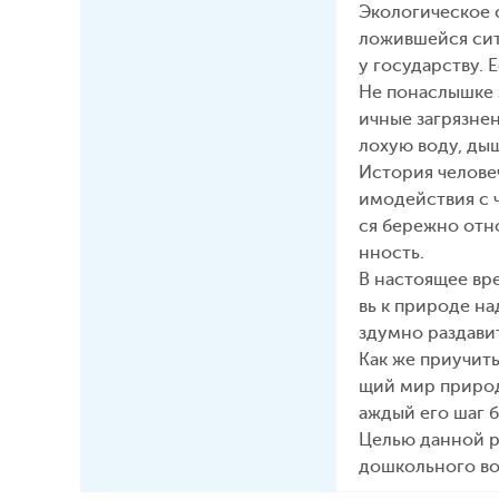
Экологическое 
ложившейся сит
у государству. 
Не понаслышке 
ичные загрязнен
лохую воду, ды
История челове
имодействия с 
ся бережно отно
нность.
В настоящее вр
вь к природе на
здумно раздави
Как же приучит
щий мир природы
аждый его шаг б
Целью данной р
дошкольного во