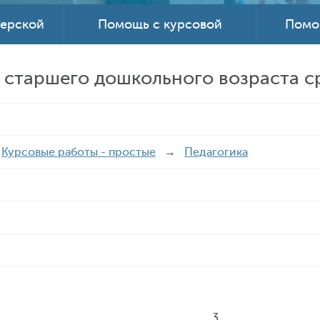
терской
Помощь с курсовой
Помо
 старшего дошкольного возраста 
→
Курсовые работы - простые
→
Педагогика
………………………………………….……..……….……..3