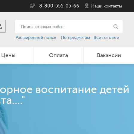
8-800-555-05-66
Наши контакты
Расширенный поиск
По предметам
Все готовые
Цены
Оплата
Вакансии
сорное воспитание детей
...."