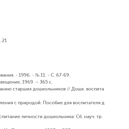
…21
ния. - 1996. - № 11. - С. 67-69.
вещение, 1969. – 365 с.
танию старших дошкольников // Дошк. воспита
мления с природой. Пособие для воспитателя д
спитание личности дошкольника: Сб. науч. тр.