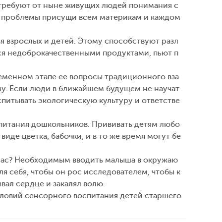
 требуют от ныне живущих людей понимания с
е проблемы присущи всем материкам и каждом
 взрослых и детей. Этому способствуют разл
ются недоброкачественными продуктами, пьют п
ременном этапе ее вопросы традиционного вза
у. Если люди в ближайшем будущем не научат
оспитывать экологическую культуру и ответстве
оспитания дошкольников. Прививать детям любо
иде цветка, бабочки, и в то же время могут бе
 нас? Необходимым вводить малыша в окружаю
я себя, чтобы он рос исследователем, чтобы к
вал сердце и закалял волю.
словий сенсорного воспитания детей старшего