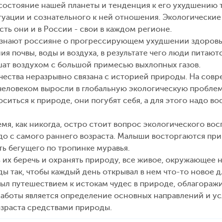
состояние нашей планеты и тенденция к его ухудшению
уации и сознательного к ней отношения. Экологически
Есть они и в России - свои в каждом регионе.
знают россияне о прогрессирующем ухудшении здоровья
ия почвы, воды и воздуха, в результате чего люди пита
шат воздухом с большой примесью выхлопных газов.
чества неразрывно связана с историей природы. На сов
человеком выросли в глобальную экологическую проблем
ситься к природе, они погубят себя, а для этого надо в
емя, как никогда, остро стоит вопрос экологического в
до с самого раннего возраста. Малыши восторгаются при в
ть бегущего по тропинке муравья.
ь их беречь и охранять природу, все живое, окружающее
 так, чтобы каждый день открывал в нем что-то новое дл
ыл путешествием к истокам чудес в природе, облагоражи
аботы является определение основных направлений и у
зраста средствами природы.